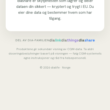
diashare er skytjenesten som lagrer og deler
dataen din sikkert — kryptert og trygt i EU. Du
eier dine data og bestemmer hvem som har
tilgang.
dia
link
dia
things
dia
share
DEL AV DIA-FAMILIEN
Produktene gir sekundær visning av CGM-data. Ta aldri
doseringsbeslutninger basert på visningen — følg CGM-systemets
egne instruksjoner og råd fra helsepersonell.
© 2026 dialife · Norge